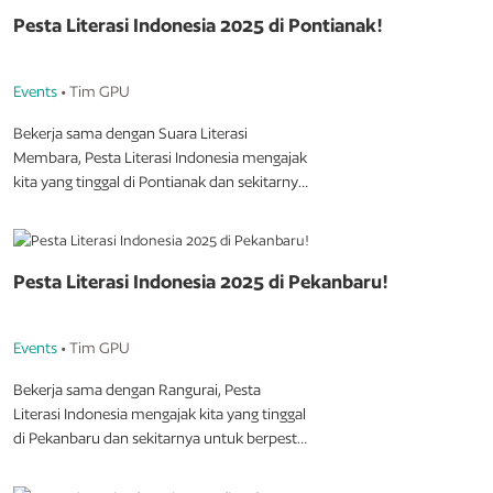
Pesta Literasi Indonesia 2025 di Pontianak!
Events
• Tim GPU
Bekerja sama dengan Suara Literasi
Membara, Pesta Literasi Indonesia mengajak
kita yang tinggal di Pontianak dan sekitarnya
untuk berpesta bersama.
Kata-Kata dari Garis Tengah Bumi
Hari/Tanggal: Minggu, 28 September 2025
Pesta Literasi Indonesia 2025 di Pekanbaru!
Pukul: 09.00-12.00 WIB
Tempat: Rumah Radakng
Events
• Tim GPU
Kompleks Perkampungan Budaya, Jalan
Sutan Syahrir Kota Baru Pontianak,
Bekerja sama dengan Rangurai, Pesta
Pontianak, Kalimantan Barat, 78113
Literasi Indonesia mengajak kita yang tinggal
Narasumber: M. Aan Mansyur, Cicilia Oday,
di Pekanbaru dan sekitarnya untuk berpesta
Adi Ekatama, Abroorza Ahmad Yusra
bersama.
Moderator: Afiyah Sephi Marshanda